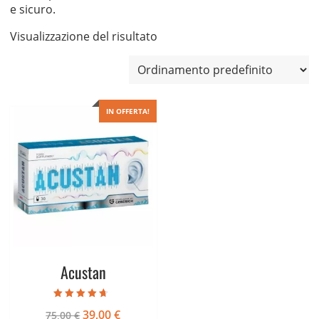
e sicuro.
Visualizzazione del risultato
IN OFFERTA!
Acustan
Valutato
Il
Il
39,00
€
75,00
€
4.33