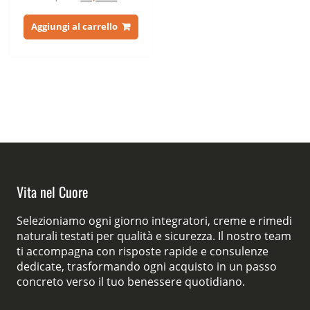
su 5
prezzo
prezzo
originale
attuale
Aggiungi al carrello
era:
è:
75,00 €.
39,00 €.
Vita nel Cuore
Selezioniamo ogni giorno integratori, creme e rimedi
naturali testati per qualità e sicurezza. Il nostro team
ti accompagna con risposte rapide e consulenze
dedicate, trasformando ogni acquisto in un passo
concreto verso il tuo benessere quotidiano.