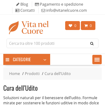
Skip
Blog
Pagamento e spedizione
to
Contatti
info@vitanelcuore.com
content
0
0
Search
for
products
CATEGORIE
Home
Prodotti
Cura dell’Udito
Cura dell’Udito
Soluzioni naturali per il benessere dell’udito. Formule
mirate per sostenere le funzioni uditive in modo dolce