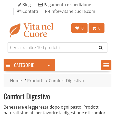
Skip
Blog
Pagamento e spedizione
to
Contatti
info@vitanelcuore.com
content
0
0
Search
for
products
CATEGORIE
Home
Prodotti
Comfort Digestivo
Comfort Digestivo
Benessere e leggerezza dopo ogni pasto. Prodotti
naturali studiati per favorire la digestione e il comfort