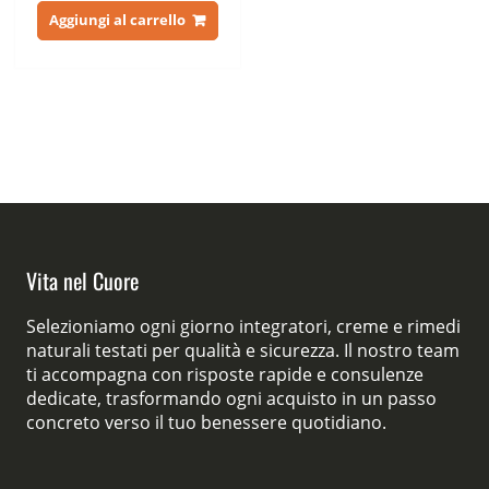
originale
attuale
Aggiungi al carrello
era:
è:
57,00 €.
39,00 €.
Vita nel Cuore
Selezioniamo ogni giorno integratori, creme e rimedi
naturali testati per qualità e sicurezza. Il nostro team
ti accompagna con risposte rapide e consulenze
dedicate, trasformando ogni acquisto in un passo
concreto verso il tuo benessere quotidiano.