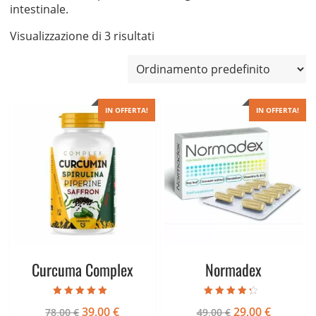
intestinale.
Visualizzazione di 3 risultati
IN OFFERTA!
IN OFFERTA!
Curcuma Complex
Normadex
Valutato
Valutato
Il
Il
Il
Il
39,00
€
29,00
€
78,00
€
49,00
€
4.67
4.00