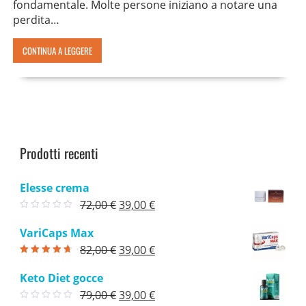
fondamentale. Molte persone iniziano a notare una
perdita…
CONTINUA A LEGGERE
Prodotti recenti
Elesse crema
Il
Il
72,00
€
39,00
€
prezzo
prezzo
VariCaps Max
originale
attuale
Il
Il
82,00
€
39,00
€
era:
è:
Valutato
4.33
prezzo
prezzo
su 5
72,00 €.
39,00 €.
Keto Diet gocce
originale
attuale
Il
Il
79,00
€
39,00
€
era:
è: