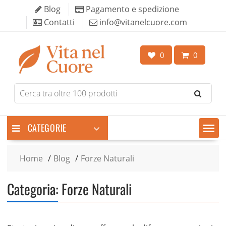
Skip
Blog
Pagamento e spedizione
to
Contatti
info@vitanelcuore.com
content
0
0
Search
for
products
CATEGORIE
Home
Blog
Forze Naturali
Categoria:
Forze Naturali