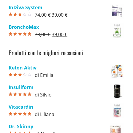
prezzo
prezzo
82,00 €.
39,00 €.
InDiva System
originale
attuale
Il
Il
74,00
€
39,00
€
era:
è:
Valutato
prezzo
prezzo
3.00
su
79,00 €.
39,00 €.
BronchoMax
5
originale
attuale
Il
Il
78,00
€
39,00
€
era:
è:
Valutato
5.00
prezzo
prezzo
su 5
74,00 €.
39,00 €.
originale
attuale
Prodotti con le migliori recensioni
era:
è:
78,00 €.
39,00 €.
Keton Aktiv
di Emilia
Valutato
3
su 5
Insuliform
di Silvio
Valutato
5
su
5
Vitacardin
di Liliana
Valutato
5
su
5
Dr. Skinny