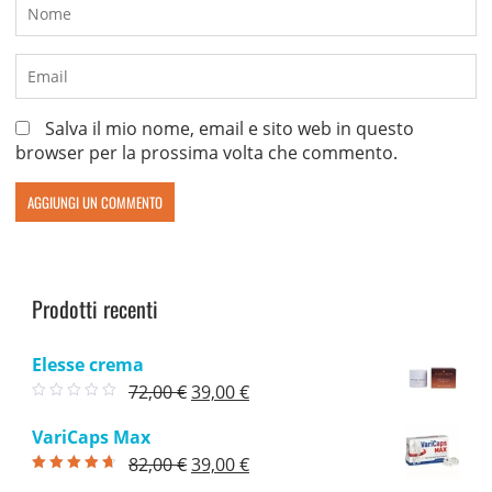
Salva il mio nome, email e sito web in questo
browser per la prossima volta che commento.
Prodotti recenti
Elesse crema
Il
Il
72,00
€
39,00
€
prezzo
prezzo
VariCaps Max
originale
attuale
Il
Il
82,00
€
39,00
€
era:
è:
Valutato
4.33
prezzo
prezzo