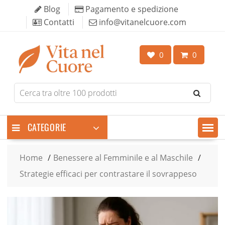
Skip
Blog
Pagamento e spedizione
to
Contatti
info@vitanelcuore.com
content
0
0
Search
for
products
CATEGORIE
Home
Benessere al Femminile e al Maschile
Strategie efficaci per contrastare il sovrappeso