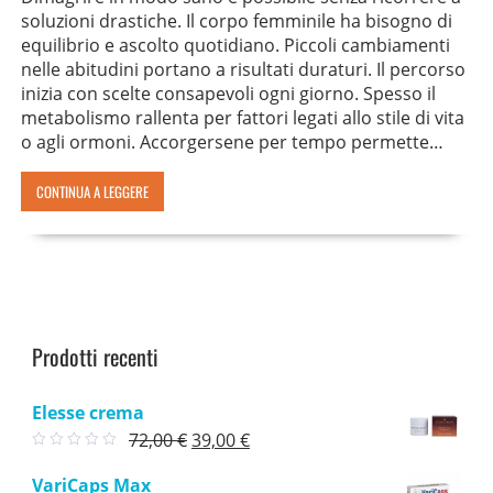
soluzioni drastiche. Il corpo femminile ha bisogno di
equilibrio e ascolto quotidiano. Piccoli cambiamenti
nelle abitudini portano a risultati duraturi. Il percorso
inizia con scelte consapevoli ogni giorno. Spesso il
metabolismo rallenta per fattori legati allo stile di vita
o agli ormoni. Accorgersene per tempo permette…
CONTINUA A LEGGERE
Prodotti recenti
Elesse crema
Il
Il
72,00
€
39,00
€
prezzo
prezzo
VariCaps Max