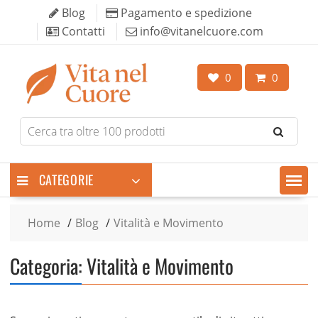
Skip
Blog
Pagamento e spedizione
to
Contatti
info@vitanelcuore.com
content
0
0
Search
for
products
CATEGORIE
Home
Blog
Vitalità e Movimento
Categoria:
Vitalità e Movimento