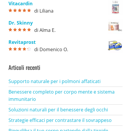
Vitacardin
di Liliana
Valutato
5
su
5
Dr. Skinny
di Alma E.
Valutato
5
su
5
Revitaprost
di Domenico O.
Valutato
4
su 5
Articoli recenti
Supporto naturale per i polmoni affaticati
Benessere completo per corpo mente e sistema
immunitario
Soluzioni naturali per il benessere degli occhi
Strategie efficaci per contrastare il sovrappeso
Riequilibra il tuo corpo partendo dalla tiroide