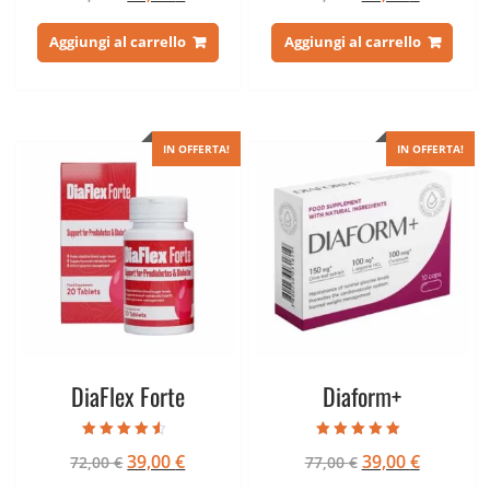
su 5
su 5
prezzo
prezzo
prezzo
prezzo
originale
attuale
originale
attuale
Aggiungi al carrello
Aggiungi al carrello
era:
è:
era:
è:
75,00 €.
39,00 €.
75,00 €.
39,00 €.
IN OFFERTA!
IN OFFERTA!
DiaFlex Forte
Diaform+
Valutato
Valutato
Il
Il
Il
Il
39,00
€
39,00
€
72,00
€
77,00
€
4.25
4.60
su 5
su 5
prezzo
prezzo
prezzo
prezzo