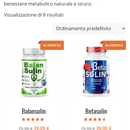
benessere metabolico naturale e sicuro.
Visualizzazione di 8 risultati
IN OFFERTA!
IN OFFERTA!
Balansulin
Betasulin
Valutato
Valutato
Il
Il
Il
Il
39,00
€
39,00
€
75,00
€
75,00
€
5.00
4.25