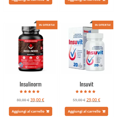
era:
è:
era:
è:
79,00 €.
39,00 €.
78,00 €.
39,00 €.
IN OFFERTA!
IN OFFERTA!
Insulinorm
Insuvit
Valutato
Valutato
Il
Il
Il
Il
39,00
€
29,00
€
80,00
€
59,00
€
5.00
5.00
su 5
su 5
prezzo
prezzo
prezzo
prezzo
originale
attuale
originale
attuale
Aggiungi al carrello
Aggiungi al carrello
era:
è:
era:
è: