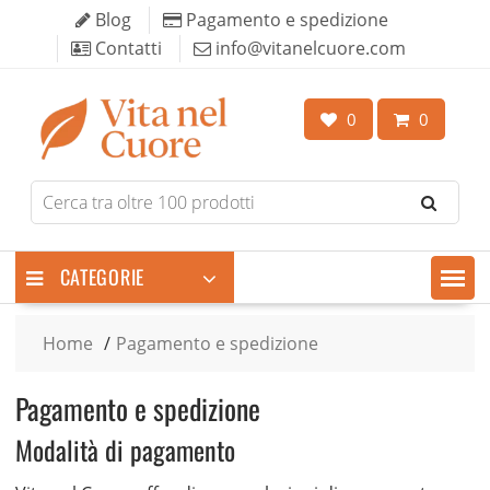
Skip
Blog
Pagamento e spedizione
to
Contatti
info@vitanelcuore.com
content
0
0
Search
for
products
CATEGORIE
Home
Pagamento e spedizione
Pagamento e spedizione
Modalità di pagamento