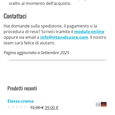
scelto al momento dell’acquisto.
Contattaci
Hai domande sulla spedizione, il pagamento o la
procedura di reso? Scrivici tramite il
modulo online
oppure via email a
info@vitanelcuore.com
. Il nostro
team sarà felice di aiutarti.
Pagina aggiornata a Settembre 2025
Prodotti recenti
Elesse crema
Il
Il
72,00
€
39,00
€
prezzo
prezzo