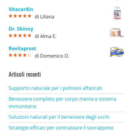
Valutato
5
su
5
Vitacardin
di Liliana
Valutato
5
su
5
Dr. Skinny
di Alma E.
Valutato
5
su
5
Revitaprost
di Domenico O.
Valutato
4
su 5
Articoli recenti
Supporto naturale per i polmoni affaticati
Benessere completo per corpo mente e sistema
immunitario
Soluzioni naturali per il benessere degli occhi
Strategie efficaci per contrastare il sovrappeso