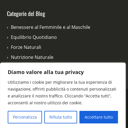
Categorie del Blog
Benessere al Femminile e al Maschile
Equilibrio Quotidiano
Forze Naturali
Nutrizione Naturale
Rituali di Bellezza
Diamo valore alla tua privacy
Vitalità e Movimento
Utilizziamo i cookie per migliorare la tua esperienza di
navigazione, offrirti pubblicità o contenuti personalizzati
e analizzare il nostro traffico. Cliccando “Accetta tutti”,
acconsenti al nostro utilizzo dei cookie.
© 2026 vitanelcuore.com - Tutti i diritti riservati.
Personalizza
Rifiuta tutto
Accettare tutto