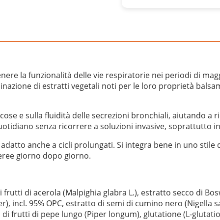
e la funzionalità delle vie respiratorie nei periodi di magg
nazione di estratti vegetali noti per le loro proprietà balsamic
se e sulla fluidità delle secrezioni bronchiali, aiutando a 
tidiano senza ricorrere a soluzioni invasive, soprattutto in
tto anche a cicli prolungati. Si integra bene in uno stile di
 aeree giorno dopo giorno.
frutti di acerola (Malpighia glabra L.), estratto secco di Bosw
r), incl. 95% OPC, estratto di semi di cumino nero (Nigella s
 di frutti di pepe lungo (Piper longum), glutatione (L-glutati