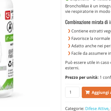
originale
attuale
BronchoMax è un integra
era:
è:
vie respiratorie in modo 
78,00 €.
39,00 €.
Combinazione mirata di in
Contiene estratti veg
Favorisce la normale 
Adatto anche nei peri
Facile da assumere i
Può essere utile in caso d
esterni.
Prezzo per unità:
1 conf
BronchoMax
Aggiungi a
quantità
Categorie:
Difese Attive
,