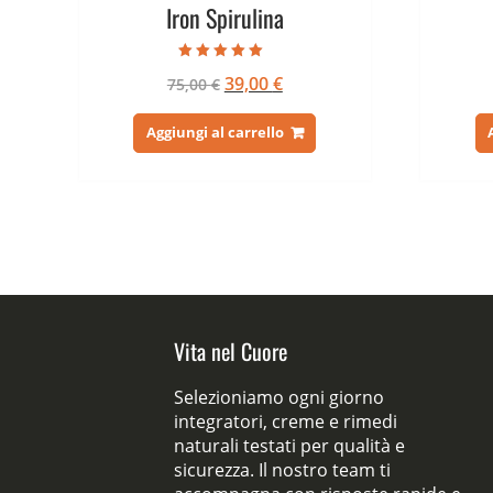
Iron Spirulina
Valutato
Il
Il
39,00
€
75,00
€
5.00
su 5
prezzo
prezzo
originale
attuale
Aggiungi al carrello
era:
è:
75,00 €.
39,00 €.
Vita nel Cuore
Selezioniamo ogni giorno
integratori, creme e rimedi
naturali testati per qualità e
sicurezza. Il nostro team ti