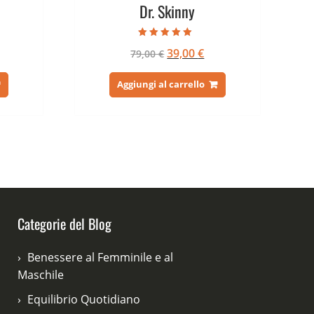
Dr. Skinny
Valutato
Il
Il
39,00
€
79,00
€
5.00
su 5
ezzo
prezzo
prezzo
tuale
originale
attuale
Aggiungi al carrello
era:
è:
,00 €.
79,00 €.
39,00 €.
Categorie del Blog
Benessere al Femminile e al
Maschile
Equilibrio Quotidiano