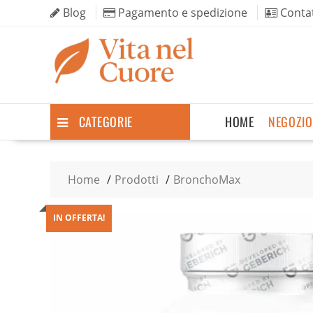
Skip
Blog
Pagamento e spedizione
Contat
to
content
CATEGORIE
HOME
NEGOZIO
Home
Prodotti
BronchoMax
IN OFFERTA!