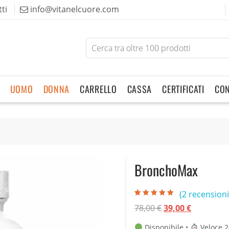
ti
info@vitanelcuore.com
Search
for
products
UOMO
DONNA
CARRELLO
CASSA
CERTIFICATI
CON
BronchoMax
(
2
recensioni 
Valutato
2
5.00
Il
Il
78,00
€
39,00
€
su 5 su
base di
prezzo
prezzo
recensioni
Disponibile •
Veloce 2