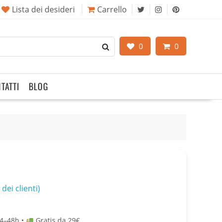
Lista dei desideri
Carrello
0
0
TATTI
BLOG
dei clienti)
4–48h •
Gratis da 29€