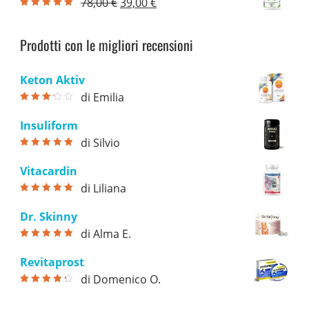
Il
Il
78,00
€
39,00
€
era:
è:
Valutato
5.00
prezzo
prezzo
su 5
74,00 €.
39,00 €.
originale
attuale
Prodotti con le migliori recensioni
era:
è:
78,00 €.
39,00 €.
Keton Aktiv
di Emilia
Valutato
3
su 5
Insuliform
di Silvio
Valutato
5
su
5
Vitacardin
di Liliana
Valutato
5
su
5
Dr. Skinny
di Alma E.
Valutato
5
su
5
Revitaprost
di Domenico O.
Valutato
4
su 5