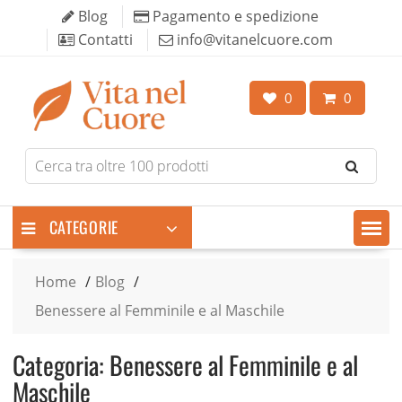
Skip
Blog
Pagamento e spedizione
to
Contatti
info@vitanelcuore.com
content
0
0
Search
for
products
CATEGORIE
Home
Blog
Benessere al Femminile e al Maschile
Categoria:
Benessere al Femminile e al
Maschile