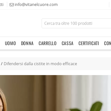
ti
info@vitanelcuore.com
Search
for
products
UOMO
DONNA
CARRELLO
CASSA
CERTIFICATI
CON
Difendersi dalla cistite in modo efficace