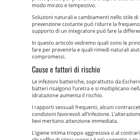
modo mirato e tempestivo.
Soluzioni naturali e cambiamenti nello stile di 
prevenzione costante può ridurre la frequenza 
supporto di un integratore può fare la differe
In questo articolo vedremo quali sono le princ
fare per prevenirla e quali rimedi naturali aiu
compromessi.
Cause e fattori di rischio
Le infezioni batteriche, soprattutto da Escheric
batteri risalgono l’uretra e si moltiplicano nel
idratazione aumenta il rischio.
I rapporti sessuali frequenti, alcuni contraccet
condizioni favorevoli all’infezione. L’alterazion
lievi meritano attenzione immediata.
L’igiene intima troppo aggressiva o al contrari
chi soffre di stipsi cronica è più soggetto a ri