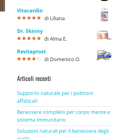
Valutato
5
su
5
Vitacardin
di Liliana
Valutato
5
su
5
Dr. Skinny
di Alma E.
Valutato
5
su
5
Revitaprost
di Domenico O.
Valutato
4
su 5
Articoli recenti
Supporto naturale per i polmoni
affaticati
Benessere completo per corpo mente e
sistema immunitario
Soluzioni naturali per il benessere degli
occhi