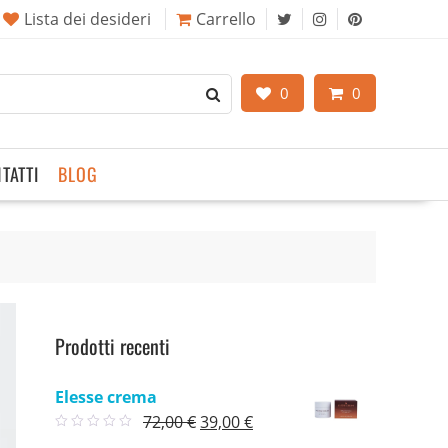
Lista dei desideri
Carrello
0
0
TATTI
BLOG
Prodotti recenti
Elesse crema
Il
Il
72,00
€
39,00
€
prezzo
prezzo