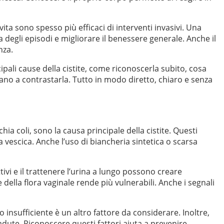
vita sono spesso più efficaci di interventi invasivi. Una
degli episodi e migliorare il benessere generale. Anche il
nza.
ipali cause della cistite, come riconoscerla subito, cosa
tano a contrastarla. Tutto in modo diretto, chiaro e senza
hia coli, sono la causa principale della cistite. Questi
la vescica. Anche l’uso di biancheria sintetica o scarsa
tivi e il trattenere l’urina a lungo possono creare
e della flora vaginale rende più vulnerabili. Anche i segnali
o insufficiente è un altro fattore da considerare. Inoltre,
cadute. Riconoscere questi fattori aiuta a prevenire