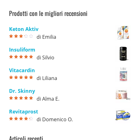
prezzo
prezzo
su 5
74,00 €.
39,00 €.
originale
attuale
Prodotti con le migliori recensioni
era:
è:
78,00 €.
39,00 €.
Keton Aktiv
di Emilia
Valutato
3
su 5
Insuliform
di Silvio
Valutato
5
su
5
Vitacardin
di Liliana
Valutato
5
su
5
Dr. Skinny
di Alma E.
Valutato
5
su
5
Revitaprost
di Domenico O.
Valutato
4
su 5
Articoli recenti