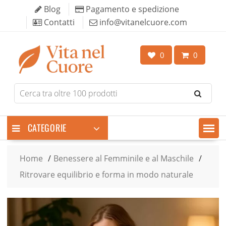
Skip
Blog
Pagamento e spedizione
to
Contatti
info@vitanelcuore.com
content
0
0
Search
for
products
CATEGORIE
Home
Benessere al Femminile e al Maschile
Ritrovare equilibrio e forma in modo naturale