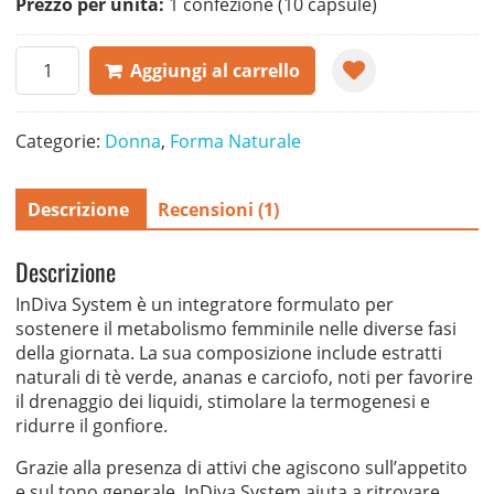
Prezzo per unità:
1 confezione (10 capsule)
InDiva
Aggiungi al carrello
System
quantità
Categorie:
Donna
,
Forma Naturale
Descrizione
Recensioni (1)
Descrizione
InDiva System è un integratore formulato per
sostenere il metabolismo femminile nelle diverse fasi
della giornata. La sua composizione include estratti
naturali di tè verde, ananas e carciofo, noti per favorire
il drenaggio dei liquidi, stimolare la termogenesi e
ridurre il gonfiore.
Grazie alla presenza di attivi che agiscono sull’appetito
e sul tono generale, InDiva System aiuta a ritrovare