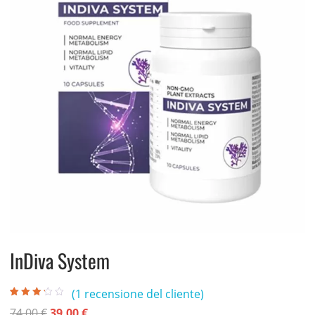
InDiva System
(
1
recensione del cliente)
Valutato
1
Il
Il
74,00
€
39,00
€
3.00
su