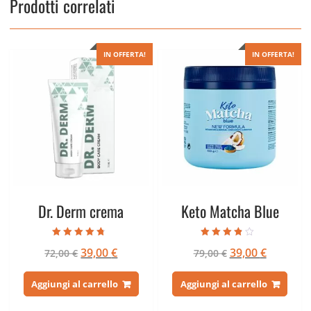
Prodotti correlati
IN OFFERTA!
IN OFFERTA!
Dr. Derm crema
Keto Matcha Blue
Valutato
Valutato
Il
Il
Il
Il
39,00
€
39,00
€
72,00
€
79,00
€
4.43
3.50
su 5
su 5
prezzo
prezzo
prezzo
prezzo
originale
attuale
originale
attuale
Aggiungi al carrello
Aggiungi al carrello
era:
è:
era:
è: