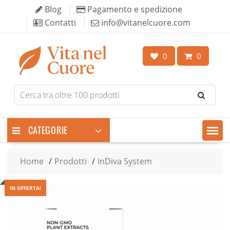
Skip
Blog
Pagamento e spedizione
to
Contatti
info@vitanelcuore.com
content
0
0
Search
for
products
CATEGORIE
Home
Prodotti
InDiva System
IN OFFERTA!