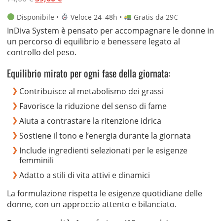
5 su
prezzo
prezzo
base di
Disponibile •
Veloce 24–48h •
Gratis da 29€
recensio
originale
attuale
ni
InDiva System è pensato per accompagnare le donne in
era:
è:
un percorso di equilibrio e benessere legato al
74,00 €.
39,00 €.
controllo del peso.
Equilibrio mirato per ogni fase della giornata:
Contribuisce al metabolismo dei grassi
Favorisce la riduzione del senso di fame
Aiuta a contrastare la ritenzione idrica
Sostiene il tono e l’energia durante la giornata
Include ingredienti selezionati per le esigenze
femminili
Adatto a stili di vita attivi e dinamici
La formulazione rispetta le esigenze quotidiane delle
donne, con un approccio attento e bilanciato.