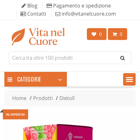
Skip
Blog
Pagamento e spedizione
to
Contatti
info@vitanelcuore.com
content
0
0
Search
for
products
CATEGORIE
Home
Prodotti
Dietoll
IN OFFERTA!