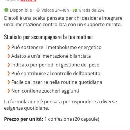
base di
prezzo
prezzo
recensioni
Disponibile •
Veloce 24–48h •
Gratis da 29€
originale
attuale
Dietoll è una scelta pensata per chi desidera integrare
era:
è:
un’alimentazione controllata con un supporto mirato.
75,00 €.
39,00 €.
Studiato per accompagnare la tua routine:
Può sostenere il metabolismo energetico
Adatto a un’alimentazione bilanciata
Indicato per periodi di gestione del peso
Può contribuire al controllo dell’appetito
Facile da inserire nella routine quotidiana
Non contiene zuccheri aggiunti
La formulazione è pensata per rispondere a diverse
esigenze quotidiane.
Prezzo per unità:
1 confezione (20 capsule)