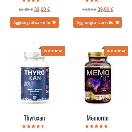
Valutato
Valutato
Il
Il
Il
Il
39,00
€
39,00
€
62,00
€
74,00
€
3.67
3.00
su 5
su 5
prezzo
prezzo
prezzo
prezzo
originale
attuale
originale
attuale
Aggiungi al carrello
Aggiungi al carrello
era:
è:
era:
è:
62,00 €.
39,00 €.
74,00 €.
39,00 €.
IN OFFERTA!
IN OFFERTA!
Thyroxan
Memorun
Valutato
Valutato