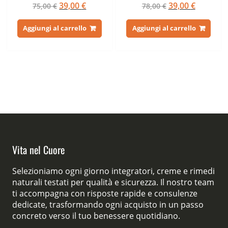
Il
Il
Il
Il
39,00
€
39,00
€
75,00
€
78,00
€
4.17
4.50
su 5
su 5
prezzo
prezzo
prezzo
prezzo
originale
attuale
originale
attuale
Aggiungi al carrello
Aggiungi al carrello
era:
è:
era:
è:
75,00 €.
39,00 €.
78,00 €.
39,00 €.
Vita nel Cuore
Selezioniamo ogni giorno integratori, creme e rimedi
naturali testati per qualità e sicurezza. Il nostro team
ti accompagna con risposte rapide e consulenze
dedicate, trasformando ogni acquisto in un passo
concreto verso il tuo benessere quotidiano.