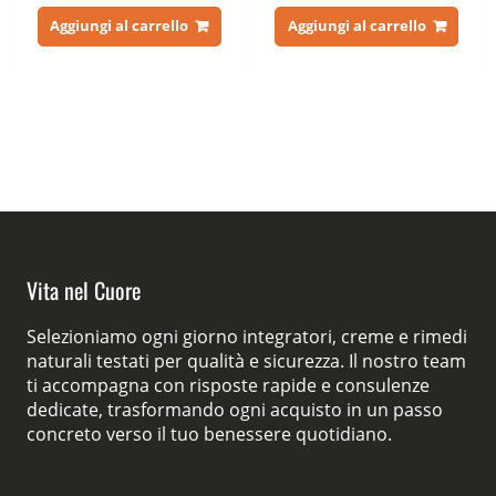
prezzo
prezzo
prezzo
prezzo
originale
attuale
originale
attuale
Aggiungi al carrello
Aggiungi al carrello
era:
è:
era:
è:
79,00 €.
39,00 €.
76,00 €.
39,00 €.
Vita nel Cuore
Selezioniamo ogni giorno integratori, creme e rimedi
naturali testati per qualità e sicurezza. Il nostro team
ti accompagna con risposte rapide e consulenze
dedicate, trasformando ogni acquisto in un passo
concreto verso il tuo benessere quotidiano.