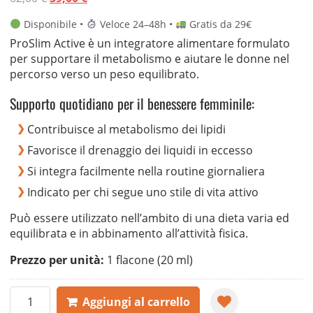
su base
prezzo
prezzo
di
Disponibile •
Veloce 24–48h •
Gratis da 29€
recensioni
originale
attuale
ProSlim Active è un integratore alimentare formulato
era:
è:
per supportare il metabolismo e aiutare le donne nel
62,00 €.
39,00 €.
percorso verso un peso equilibrato.
Supporto quotidiano per il benessere femminile:
Contribuisce al metabolismo dei lipidi
Favorisce il drenaggio dei liquidi in eccesso
Si integra facilmente nella routine giornaliera
Indicato per chi segue uno stile di vita attivo
Può essere utilizzato nell’ambito di una dieta varia ed
equilibrata e in abbinamento all’attività fisica.
Prezzo per unità:
1 flacone (20 ml)
ProSlim
Aggiungi al carrello
Active