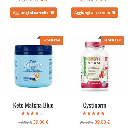
su 5
su 5
prezzo
prezzo
prezzo
prezzo
originale
attuale
originale
attuale
Aggiungi al carrello
Aggiungi al carrello
era:
è:
era:
è:
74,00 €.
39,00 €.
82,00 €.
39,00 €.
IN OFFERTA!
IN OFFERTA!
Keto Matcha Blue
Cystinorm
Valutato
Valutato
Il
Il
Il
Il
39,00
€
39,00
€
79,00
€
76,00
€
3.50
5.00
su 5
su 5