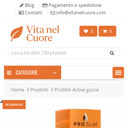
Skip
Blog
Pagamento e spedizione
to
Contatti
info@vitanelcuore.com
content
0
0
Search
for
products
CATEGORIE
Home
Prodotti
ProSlim Active gocce
IN OFFERTA!