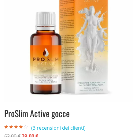
ProSlim Active gocce
(
3
recensioni dei clienti)
Valutato
3
Il
Il
62,00
€
39,00
€
3.67
su 5