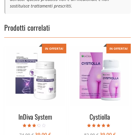
sostituisce trattamenti prescritti.
Prodotti correlati
IN OFFERTA!
IN OFFERTA!
InDiva System
Cystiolla
Valutato
Valutato
Il
Il
Il
Il
39,00
€
39,00
€
74,00
€
82,00
€
3.00
4.67