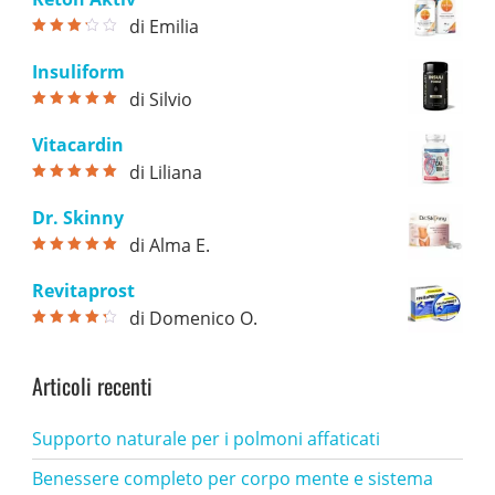
di Emilia
Valutato
3
su 5
Insuliform
di Silvio
Valutato
5
su
5
Vitacardin
di Liliana
Valutato
5
su
5
Dr. Skinny
di Alma E.
Valutato
5
su
5
Revitaprost
di Domenico O.
Valutato
4
su 5
Articoli recenti
Supporto naturale per i polmoni affaticati
Benessere completo per corpo mente e sistema