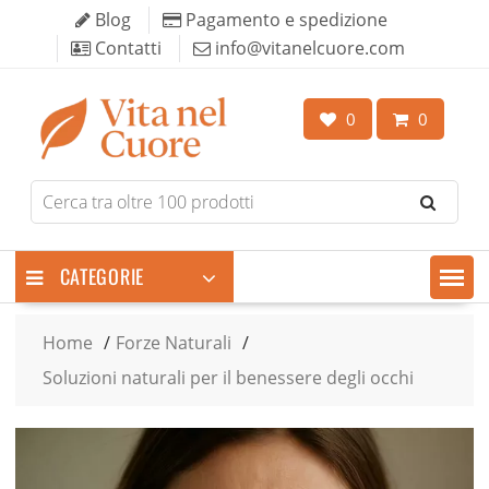
Skip
Blog
Pagamento e spedizione
to
Contatti
info@vitanelcuore.com
content
0
0
Search
for
products
CATEGORIE
Home
Forze Naturali
Soluzioni naturali per il benessere degli occhi