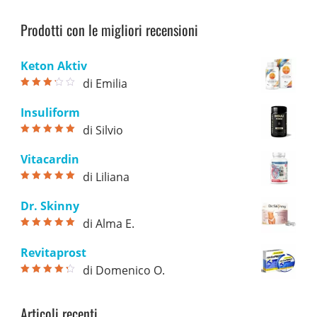
prezzo
prezzo
su 5
74,00 €.
39,00 €.
originale
attuale
Prodotti con le migliori recensioni
era:
è:
78,00 €.
39,00 €.
Keton Aktiv
di Emilia
Valutato
3
su 5
Insuliform
di Silvio
Valutato
5
su
5
Vitacardin
di Liliana
Valutato
5
su
5
Dr. Skinny
di Alma E.
Valutato
5
su
5
Revitaprost
di Domenico O.
Valutato
4
su 5
Articoli recenti