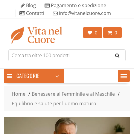
Skip
Blog
Pagamento e spedizione
to
Contatti
info@vitanelcuore.com
content
0
0
Search
for
products
CATEGORIE
Home
Benessere al Femminile e al Maschile
Equilibrio e salute per l uomo maturo