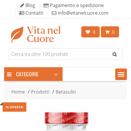
Skip
Blog
Pagamento e spedizione
to
Contatti
info@vitanelcuore.com
content
0
0
Search
for
products
CATEGORIE
Home
Prodotti
Betasulin
IN OFFERTA!