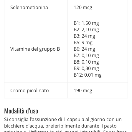
Selenometionina
120 mcg
B1: 1,50 mg
B2: 2,10 mg
B3: 24 mg
B5: 9 mg
Vitamine del gruppo B
B6: 24 mg
B7: 0,10 mg
B8: 0,10 mg
B9: 0,30 mg
B12: 0,01 mg
Cromo picolinato
190 mcg
Modalità d’uso
Si consiglia l’assunzione di 1 capsula al giorno con un
bicchiere d’acqua, preferibilmente durante il pasto