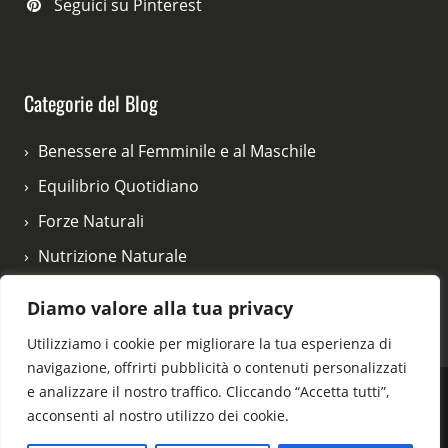
Seguici su Pinterest
Categorie del Blog
Benessere al Femminile e al Maschile
Equilibrio Quotidiano
Forze Naturali
Nutrizione Naturale
Rituali di Bellezza
Diamo valore alla tua privacy
Vitalità e Movimento
Utilizziamo i cookie per migliorare la tua esperienza di
navigazione, offrirti pubblicità o contenuti personalizzati
e analizzare il nostro traffico. Cliccando “Accetta tutti”,
acconsenti al nostro utilizzo dei cookie.
© 2026 vitanelcuore.com - Tutti i diritti riservati.