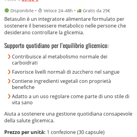
base di
prezzo
prezzo
recensioni
Disponibile •
Veloce 24–48h •
Gratis da 29€
originale
attuale
Betasulin è un integratore alimentare formulato per
era:
è:
sostenere il benessere metabolico nelle persone che
75,00 €.
39,00 €.
desiderano controllare la glicemia.
Supporto quotidiano per l’equilibrio glicemico:
Contribuisce al metabolismo normale dei
carboidrati
Favorisce livelli normali di zucchero nel sangue
Contiene ingredienti vegetali con proprietà
benefiche
Adatto a un uso regolare come parte di uno stile di
vita sano
Aiuta a sostenere una gestione quotidiana consapevole
della salute glicemica.
Prezzo per unità:
1 confezione (30 capsule)