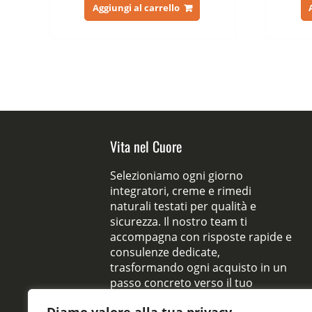
originale
attuale
Aggiungi al carrello
era:
è:
59,00 €.
29,00 €.
Vita nel Cuore
Selezioniamo ogni giorno
integratori, creme e rimedi
naturali testati per qualità e
sicurezza. Il nostro team ti
accompagna con risposte rapide e
consulenze dedicate,
trasformando ogni acquisto in un
passo concreto verso il tuo
benessere quotidiano.