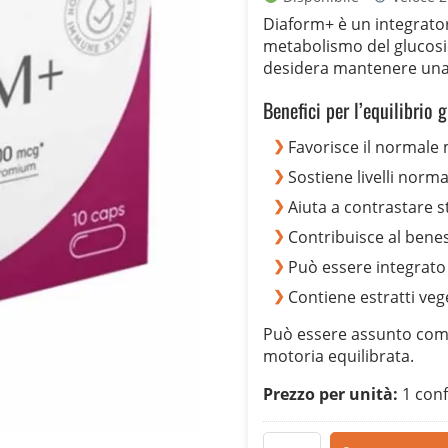
originale
attuale
Diaform+ è un integratore
era:
è:
metabolismo del glucosi
77,00 €.
39,00 €.
desidera mantenere una 
Benefici per l’equilibrio 
Favorisce il normale
Sostiene livelli norma
Aiuta a contrastare 
Contribuisce al bene
Può essere integrato i
Contiene estratti vege
Può essere assunto come
motoria equilibrata.
Prezzo per unità:
1 conf
Diaform+