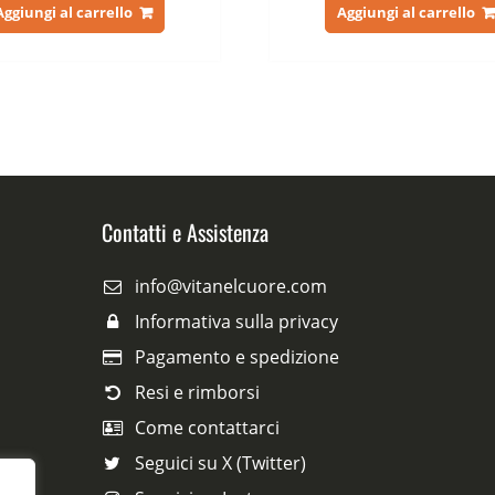
originale
attuale
originale
at
Aggiungi al carrello
Aggiungi al carrello
era:
è:
era:
è:
79,00 €.
39,00 €.
75,00 €.
39
Contatti e Assistenza
info@vitanelcuore.com
Informativa sulla privacy
Pagamento e spedizione
Resi e rimborsi
Come contattarci
Seguici su X (Twitter)