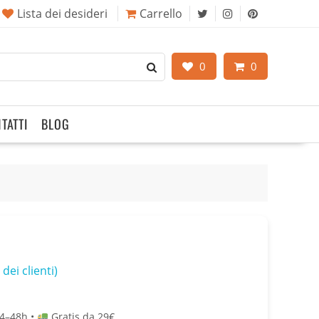
Lista dei desideri
Carrello
0
0
TATTI
BLOG
dei clienti)
4–48h •
Gratis da 29€