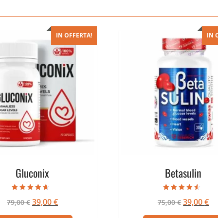
IN OFFERTA!
IN 
Gluconix
Betasulin
Valutato
Valutato
Il
Il
Il
Il
39,00
€
39,00
€
79,00
€
75,00
€
4.33
4.25
su 5
su 5
prezzo
prezzo
prezzo
pr