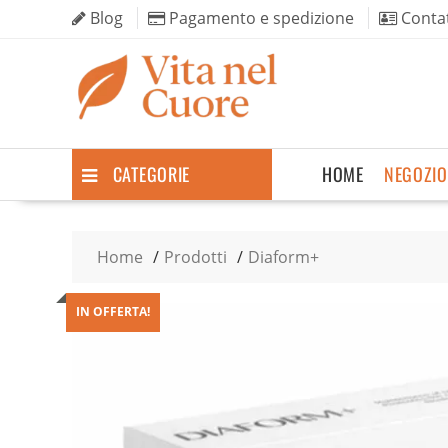
Skip
Blog
Pagamento e spedizione
Contat
to
content
CATEGORIE
HOME
NEGOZIO
Home
Prodotti
Diaform+
IN OFFERTA!