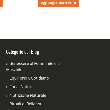
tuale
originale
attuale
Aggiungi al carrello
era:
è:
,00 €.
72,00 €.
39,00 €.
Categorie del Blog
Benessere al Femminile e al
Maschile
Equilibrio Quotidiano
Forze Naturali
Nutrizione Naturale
Rituali di Bellezza