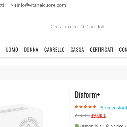
ti
info@vitanelcuore.com
Search
for
products
UOMO
DONNA
CARRELLO
CASSA
CERTIFICATI
CON
Diaform+
(
5
recensioni 
Valutato
5
4.60
Il
Il
77,00
€
39,00
€
su 5 su
base di
prezzo
prezzo
recensioni
Disponibile •
Veloce 2