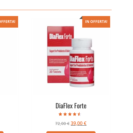
OFFERTA!
IN OFFERTA!
DiaFlex Forte
Valutato
Il
Il
39,00
€
72,00
€
4.25
su 5
ezzo
prezzo
prezzo