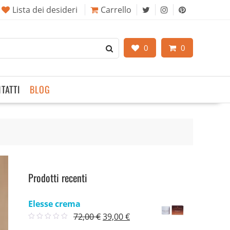
Lista dei desideri
Carrello
0
0
TATTI
BLOG
Prodotti recenti
Elesse crema
Il
Il
72,00
€
39,00
€
prezzo
prezzo