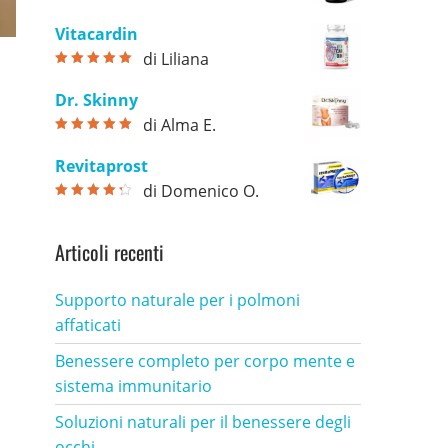
Valutato
5
su
5
Vitacardin
di Liliana
Valutato
5
su
5
Dr. Skinny
di Alma E.
Valutato
5
su
5
Revitaprost
di Domenico O.
Valutato
4
su 5
Articoli recenti
Supporto naturale per i polmoni
affaticati
Benessere completo per corpo mente e
sistema immunitario
Soluzioni naturali per il benessere degli
occhi