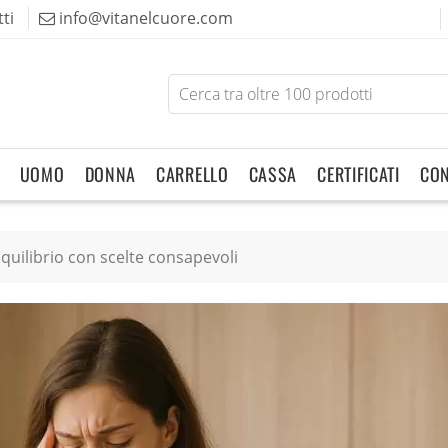
ti
info@vitanelcuore.com
Search
for
products
UOMO
DONNA
CARRELLO
CASSA
CERTIFICATI
CON
 equilibrio con scelte consapevoli