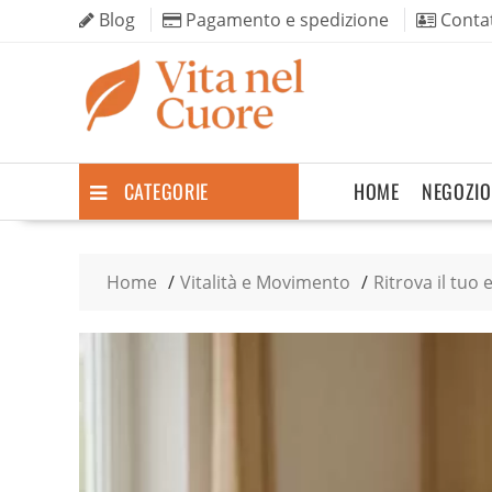
Skip
Blog
Pagamento e spedizione
Contat
to
content
CATEGORIE
HOME
NEGOZIO
Home
Vitalità e Movimento
Ritrova il tuo