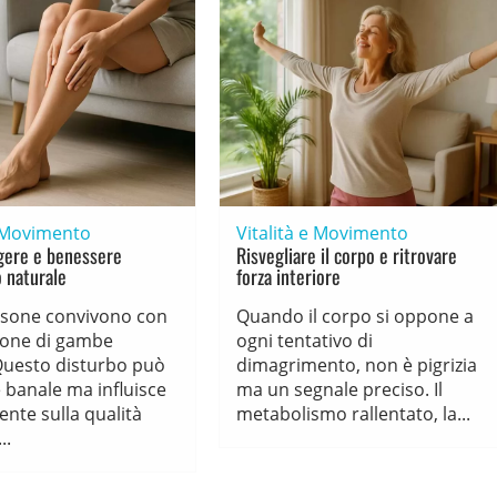
e Movimento
Vitalità e Movimento
ere e benessere
Risvegliare il corpo e ritrovare
o naturale
forza interiore
rsone convivono con
Quando il corpo si oppone a
ione di gambe
ogni tentativo di
Questo disturbo può
dimagrimento, non è pigrizia
banale ma influisce
ma un segnale preciso. Il
nte sulla qualità
metabolismo rallentato, la...
..