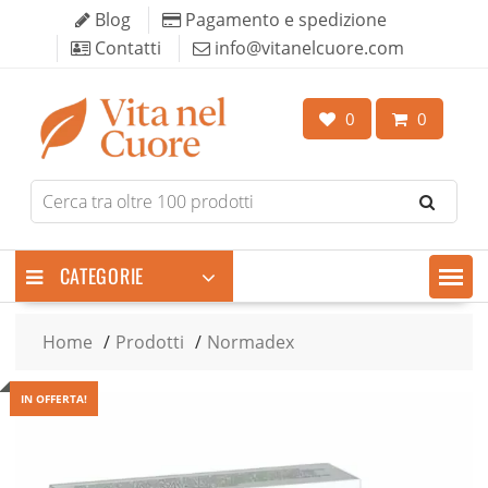
Skip
Blog
Pagamento e spedizione
to
Contatti
info@vitanelcuore.com
content
0
0
Search
for
products
CATEGORIE
Home
Prodotti
Normadex
IN OFFERTA!