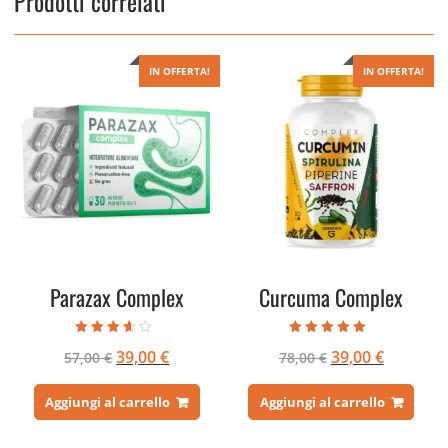
Prodotti correlati
IN OFFERTA!
IN OFFERTA!
Parazax Complex
Curcuma Complex
Valutato
Valutato
Il
Il
Il
Il
39,00
€
39,00
€
57,00
€
78,00
€
3.33
4.67
su 5
su 5
prezzo
prezzo
prezzo
prezzo
originale
attuale
originale
attuale
Aggiungi al carrello
Aggiungi al carrello
era:
è:
era:
è:
57,00 €.
39,00 €.
78,00 €.
39,00 €.