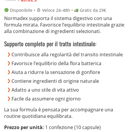
base di
prezzo
prezzo
recensioni
Disponibile •
Veloce 24–48h •
Gratis da 29€
originale
attuale
Normadex supporta il sistema digestivo con una
era:
è:
formula mirata. Favorisce l’equilibrio intestinale grazie
49,00 €.
29,00 €.
alla combinazione di ingredienti selezionati.
Supporto completo per il tratto intestinale:
Contribuisce alla regolarità del transito intestinale
Favorisce l’equilibrio della flora batterica
Aiuta a ridurre la sensazione di gonfiore
Contiene ingredienti di origine naturale
Adatto a uno stile di vita attivo
Facile da assumere ogni giorno
La sua formula è pensata per accompagnare una
routine quotidiana equilibrata.
Prezzo per unità:
1 confezione (10 capsule)