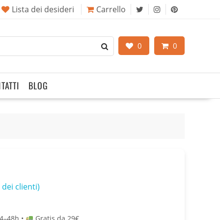
Lista dei desideri
Carrello
0
0
TATTI
BLOG
dei clienti)
4–48h •
Gratis da 29€