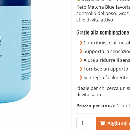
originale
attuale
Keto Matcha Blue favori
era:
è:
controllo del peso. Grazi
79,00 €.
39,00 €.
stile di vita attivo.
Grazie alla combinazione 
Contribuisce al meta
Supporta la sensazion
Aiuta a ridurre il sen
Fornisce un apporto d
Si integra facilmente
Ideale per chi cerca un 
di vita sano.
Prezzo per unità:
1 conf
Keto
Aggiungi a
Matcha