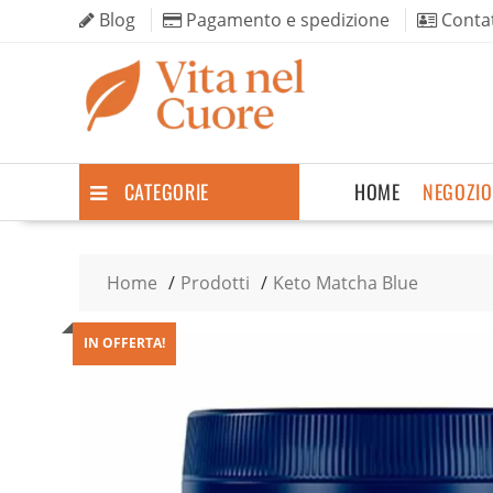
Skip
Blog
Pagamento e spedizione
Contat
to
content
CATEGORIE
HOME
NEGOZIO
Home
Prodotti
Keto Matcha Blue
IN OFFERTA!