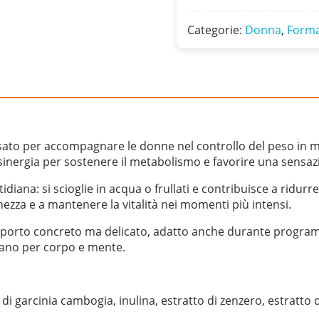
Blue
quantità
Categorie:
Donna
,
Forma
nsato per accompagnare le donne nel controllo del peso in
in sinergia per sostenere il metabolismo e favorire una sensaz
iana: si scioglie in acqua o frullati e contribuisce a ridurre 
hezza e a mantenere la vitalità nei momenti più intensi.
porto concreto ma delicato, adatto anche durante programmi 
iano per corpo e mente.
o di garcinia cambogia, inulina, estratto di zenzero, estratt