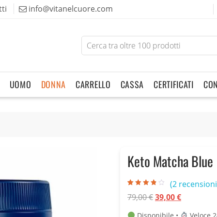
ti
info@vitanelcuore.com
Search
for
products
UOMO
DONNA
CARRELLO
CASSA
CERTIFICATI
CON
Keto Matcha Blue
(
2
recensioni 
Valutato
2
Il
Il
79,00
€
39,00
€
3.50
su 5
su base
prezzo
prezzo
di
Disponibile •
Veloce 2
recensioni