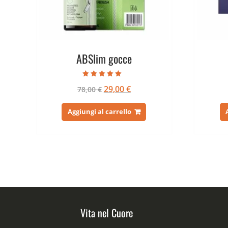
ABSlim gocce
Valutato
Il
Il
29,00
€
78,00
€
5.00
su 5
prezzo
prezzo
originale
attuale
Aggiungi al carrello
era:
è:
78,00 €.
29,00 €.
Vita nel Cuore