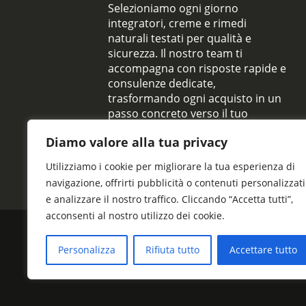
Selezioniamo ogni giorno
integratori, creme e rimedi
naturali testati per qualità e
sicurezza. Il nostro team ti
accompagna con risposte rapide e
consulenze dedicate,
trasformando ogni acquisto in un
passo concreto verso il tuo
benessere quotidiano.
Diamo valore alla tua privacy
Utilizziamo i cookie per migliorare la tua esperienza di
navigazione, offrirti pubblicità o contenuti personalizzati
e analizzare il nostro traffico. Cliccando “Accetta tutti”,
acconsenti al nostro utilizzo dei cookie.
Personalizza
Rifiuta tutto
Accettare tutto