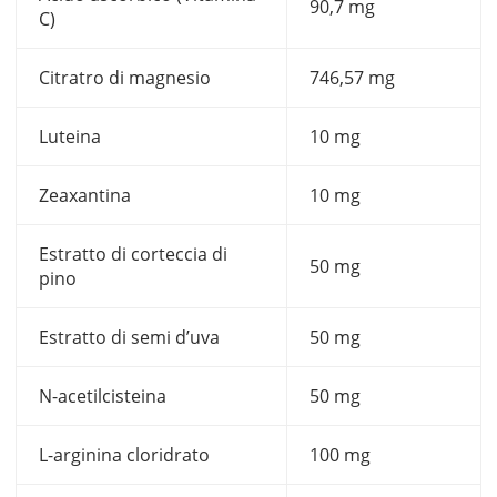
90,7 mg
C)
Citratro di magnesio
746,57 mg
Luteina
10 mg
Zeaxantina
10 mg
Estratto di corteccia di
50 mg
pino
Estratto di semi d’uva
50 mg
N-acetilcisteina
50 mg
L-arginina cloridrato
100 mg