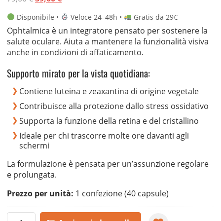
base di
prezzo
prezzo
recensioni
Disponibile •
Veloce 24–48h •
Gratis da 29€
originale
attuale
Ophtalmica è un integratore pensato per sostenere la
era:
è:
salute oculare. Aiuta a mantenere la funzionalità visiva
79,00 €.
39,00 €.
anche in condizioni di affaticamento.
Supporto mirato per la vista quotidiana:
Contiene luteina e zeaxantina di origine vegetale
Contribuisce alla protezione dallo stress ossidativo
Supporta la funzione della retina e del cristallino
Ideale per chi trascorre molte ore davanti agli
schermi
La formulazione è pensata per un’assunzione regolare
e prolungata.
Prezzo per unità:
1 confezione (40 capsule)
Ophtalmica