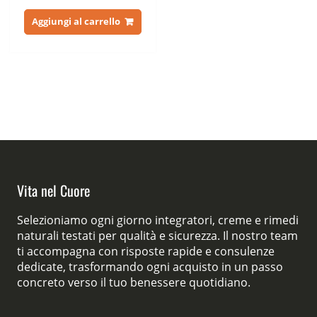
prezzo
prezzo
originale
attuale
Aggiungi al carrello
era:
è:
65,00 €.
29,00 €.
Vita nel Cuore
Selezioniamo ogni giorno integratori, creme e rimedi
naturali testati per qualità e sicurezza. Il nostro team
ti accompagna con risposte rapide e consulenze
dedicate, trasformando ogni acquisto in un passo
concreto verso il tuo benessere quotidiano.