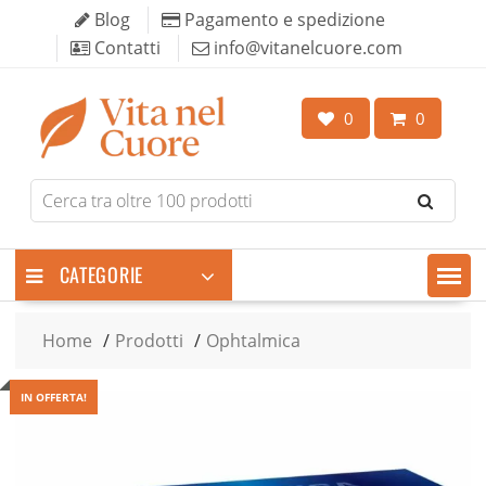
Skip
Blog
Pagamento e spedizione
to
Contatti
info@vitanelcuore.com
content
0
0
Search
for
products
CATEGORIE
Home
Prodotti
Ophtalmica
IN OFFERTA!