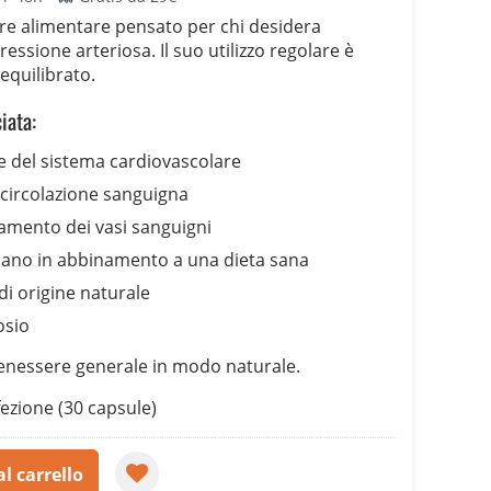
ore alimentare pensato per chi desidera
ssione arteriosa. Il suo utilizzo regolare è
 equilibrato.
iata:
e del sistema cardiovascolare
 circolazione sanguigna
samento dei vasi sanguigni
diano in abbinamento a una dieta sana
di origine naturale
osio
benessere generale in modo naturale.
ezione (30 capsule)
l carrello