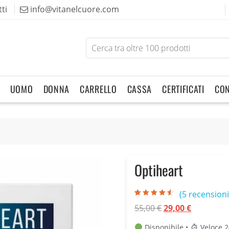
ti
info@vitanelcuore.com
Search
for
products
UOMO
DONNA
CARRELLO
CASSA
CERTIFICATI
CON
Optiheart
(
5
recensioni 
Valutato
5
4.20
Il
Il
55,00
€
29,00
€
su 5 su
base di
prezzo
prezzo
recensioni
Disponibile •
Veloce 2