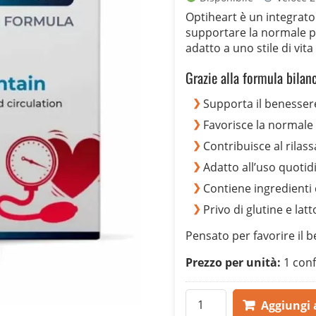
originale
attuale
Optiheart è un integrat
era:
è:
supportare la normale pre
55,00 €.
29,00 €.
adatto a uno stile di vita
Grazie alla formula bilanc
Supporta il benesser
Favorisce la normale
Contribuisce al rilas
Adatto all’uso quoti
Contiene ingredienti 
Privo di glutine e latt
Pensato per favorire il 
Prezzo per unità:
1 conf
Optiheart
Aggiungi a
quantità