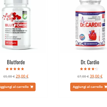
Blutforde
Dr. Cardio
Valutato
Valutato
Il
Il
Il
Il
29,00
€
39,00
€
65,00
€
67,00
€
4.67
4.00
su 5
su 5
prezzo
prezzo
prezzo
pr
originale
attuale
originale
at
Aggiungi al carrello
Aggiungi al carrello
era:
è:
era:
è:
65,00 €.
29,00 €.
67,00 €.
39