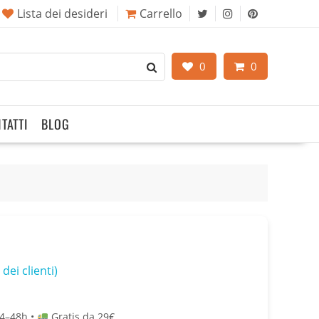
Lista dei desideri
Carrello
0
0
TATTI
BLOG
dei clienti)
4–48h •
Gratis da 29€