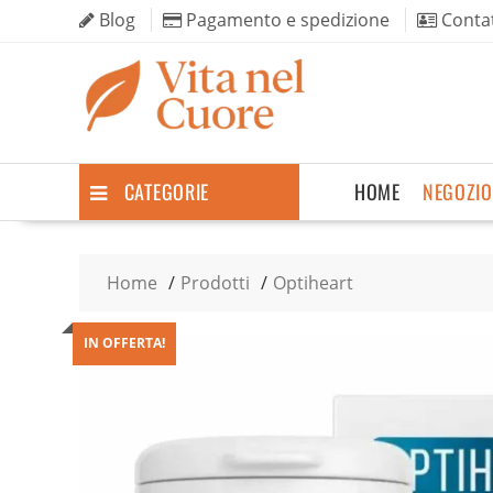
Skip
Blog
Pagamento e spedizione
Contat
to
content
CATEGORIE
HOME
NEGOZIO
Home
Prodotti
Optiheart
IN OFFERTA!