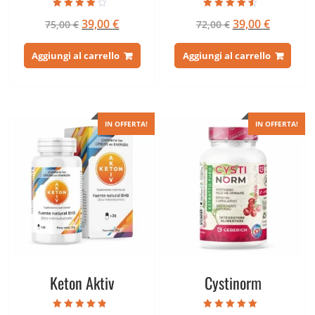
Valutato
Valutato
Il
Il
Il
Il
39,00
€
39,00
€
75,00
€
72,00
€
3.67
4.20
su 5
su 5
prezzo
prezzo
prezzo
prezzo
originale
attuale
originale
attuale
Aggiungi al carrello
Aggiungi al carrello
era:
è:
era:
è:
75,00 €.
39,00 €.
72,00 €.
39,00 €.
IN OFFERTA!
IN OFFERTA!
Keton Aktiv
Cystinorm