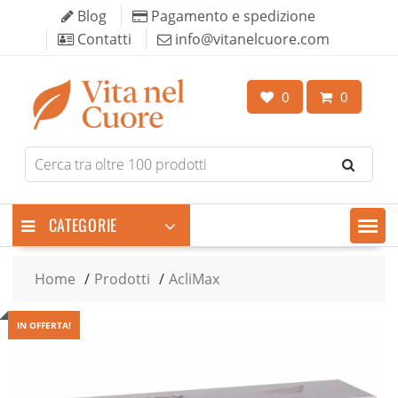
Skip
Blog
Pagamento e spedizione
to
Contatti
info@vitanelcuore.com
content
0
0
Search
for
products
CATEGORIE
Home
Prodotti
AcliMax
IN OFFERTA!