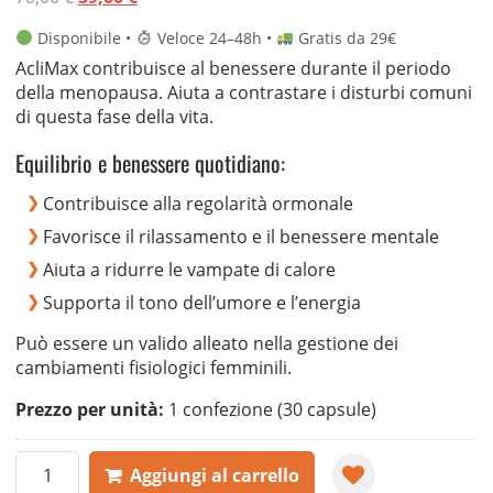
base di
prezzo
prezzo
recensioni
Disponibile •
Veloce 24–48h •
Gratis da 29€
originale
attuale
AcliMax contribuisce al benessere durante il periodo
era:
è:
della menopausa. Aiuta a contrastare i disturbi comuni
78,00 €.
39,00 €.
di questa fase della vita.
Equilibrio e benessere quotidiano:
Contribuisce alla regolarità ormonale
Favorisce il rilassamento e il benessere mentale
Aiuta a ridurre le vampate di calore
Supporta il tono dell’umore e l’energia
Può essere un valido alleato nella gestione dei
cambiamenti fisiologici femminili.
Prezzo per unità:
1 confezione (30 capsule)
AcliMax
Aggiungi al carrello
quantità