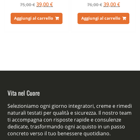
Valutato
Valutato
Il
Il
Il
Il
39,00
€
39,00
€
75,00
€
76,00
€
4.50
5.00
su 5
su 5
prezzo
prezzo
prezzo
prezzo
originale
attuale
originale
attuale
Aggiungi al carrello
Aggiungi al carrello
era:
è:
era:
è:
75,00 €.
39,00 €.
76,00 €.
39,00 €.
Vita nel Cuore
Selezioniamo ogni giorno integratori, creme e rimedi
naturali testati per qualità e sicurezza. Il nostro team
ti accompagna con risposte rapide e consulenze
dedicate, trasformando ogni acquisto in un passo
concreto verso il tuo benessere quotidiano.