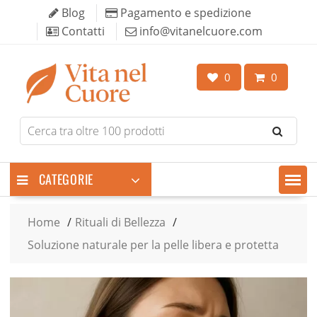
Skip
Blog
Pagamento e spedizione
to
Contatti
info@vitanelcuore.com
content
0
0
Search
for
products
CATEGORIE
Home
Rituali di Bellezza
Soluzione naturale per la pelle libera e protetta