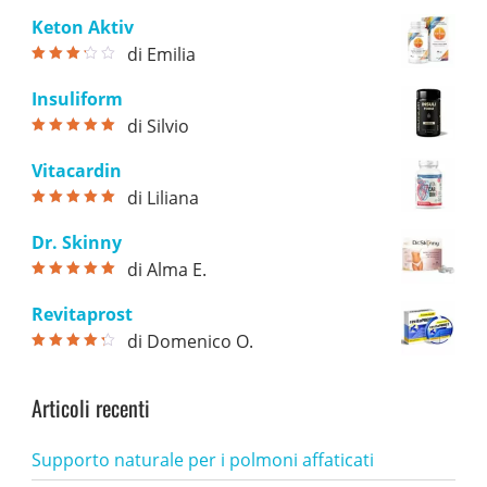
78,00 €.
39,00 €.
Keton Aktiv
di Emilia
Valutato
3
su 5
Insuliform
di Silvio
Valutato
5
su
5
Vitacardin
di Liliana
Valutato
5
su
5
Dr. Skinny
di Alma E.
Valutato
5
su
5
Revitaprost
di Domenico O.
Valutato
4
su 5
Articoli recenti
Supporto naturale per i polmoni affaticati